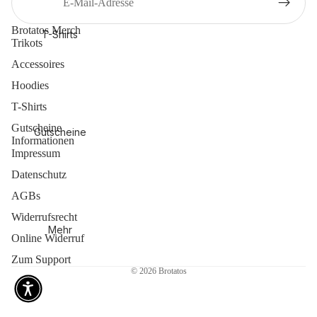
Brotatos Merch
T-Shirts
Trikots
Accessoires
Hoodies
T-Shirts
Gutscheine
Gutscheine
Informationen
Impressum
Datenschutz
AGBs
Widerrufsrecht
Mehr
Online Widerruf
Zum Support
© 2026
Brotatos