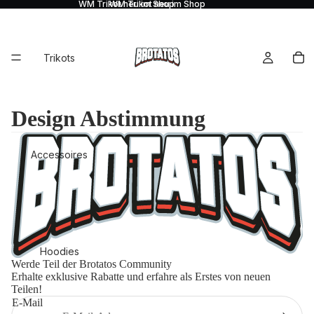
WM Trikot neu im Shop
WM Trikot neu im Shop
↵
↵
↵
↵
Zum Inhalt springen
Zum Menü springen
Fußzeile springen
Barrierefreiheits-Widget öffnen
Trikots
Design Abstimmung
Accessoires
Hoodies
Werde Teil der Brotatos Community
Erhalte exklusive Rabatte und erfahre als Erstes von neuen
Teilen!
E-Mail